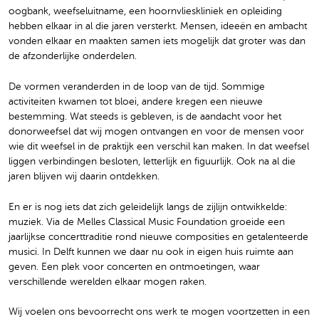
oogbank, weefseluitname, een hoornvlieskliniek en opleiding
hebben elkaar in al die jaren versterkt. Mensen, ideeën en ambacht
vonden elkaar en maakten samen iets mogelijk dat groter was dan
de afzonderlijke onderdelen.
De vormen veranderden in de loop van de tijd. Sommige
activiteiten kwamen tot bloei, andere kregen een nieuwe
bestemming. Wat steeds is gebleven, is de aandacht voor het
donorweefsel dat wij mogen ontvangen en voor de mensen voor
wie dit weefsel in de praktijk een verschil kan maken. In dat weefsel
liggen verbindingen besloten, letterlijk en figuurlijk. Ook na al die
jaren blijven wij daarin ontdekken.
En er is nog iets dat zich geleidelijk langs de zijlijn ontwikkelde:
muziek. Via de Melles Classical Music Foundation groeide een
jaarlijkse concerttraditie rond nieuwe composities en getalenteerde
musici. In Delft kunnen we daar nu ook in eigen huis ruimte aan
geven. Een plek voor concerten en ontmoetingen, waar
verschillende werelden elkaar mogen raken.
Wij voelen ons bevoorrecht ons werk te mogen voortzetten in een